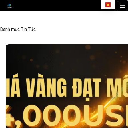
Chuyển
đến
phần
nội
Danh mục
Tin Tức
dung