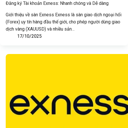
Đăng ký Tài khoản Exness: Nhanh chóng và Dễ dàng
Giới thiệu về sàn Exness Exness là sàn giao dịch ngoại hối
(Forex) uy tín hàng đầu thế giới, cho phép người dùng giao
dịch vàng (XAUUSD) và nhiều sản…
17/10/2025