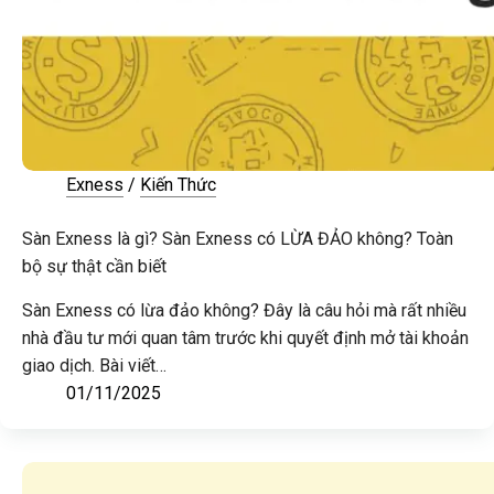
Exness
/
Kiến Thức
Sàn Exness là gì? Sàn Exness có LỪA ĐẢO không? Toàn
bộ sự thật cần biết
Sàn Exness có lừa đảo không? Đây là câu hỏi mà rất nhiều
nhà đầu tư mới quan tâm trước khi quyết định mở tài khoản
giao dịch. Bài viết…
01/11/2025