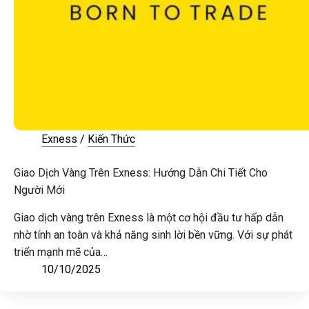
Exness
/
Kiến Thức
Giao Dịch Vàng Trên Exness: Hướng Dẫn Chi Tiết Cho
Người Mới
Giao dịch vàng trên Exness là một cơ hội đầu tư hấp dẫn
nhờ tính an toàn và khả năng sinh lời bền vững. Với sự phát
triển mạnh mẽ của…
10/10/2025