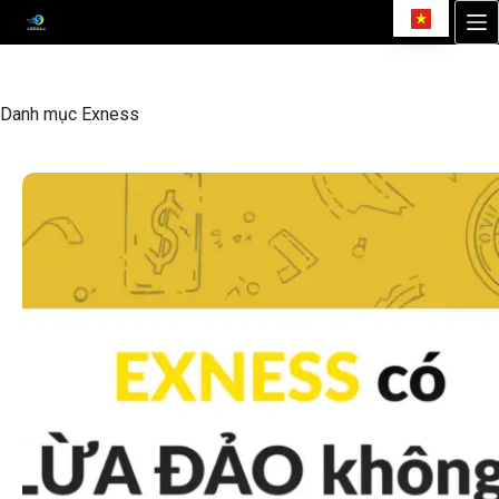
Chuyển
đến
phần
nội
Danh mục
Exness
dung