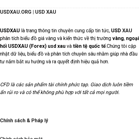
USDXAU.ORG | USD XAU
USDXAU
là trang thông tin chuyên cung cấp tin tức,
USD
XAU
phân tích biểu đồ giá vàng và kiến thức về thị trường
vàng
,
ngoại
hối
USDXAU
(Forex)
usd xau
và
tiền tệ quốc tế
.Chúng tôi cập
nhật dữ liệu, biểu đồ và phân tích chuyên sâu nhằm giúp nhà đầu
tư nắm bắt xu hướng và ra quyết định hiệu quả hơn.
CFD là các sản phẩm tài chính phức tạp. Giao dịch luôn tiềm
ẩn rủi ro và có thể không phù hợp với tất cả mọi người.
Chính sách & Pháp lý